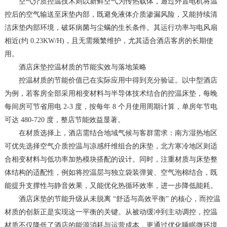
空气介质控温技术则以新鲜空气为传热载体，通过外置电机将温
控后的空气输送至床垫内部，既避免液体介质渗漏风险，又能持续清
洁床垫内部环境，破坏病菌与尘螨的生长条件。其运行功率与电风扇
相近(约 0.23KW/H)，且无需频繁维护，尤其适合酒店客房的长期使
用。
酒店床垫控温材质的节能实效与落地策略
控温材质的节能价值已在实际应用中得到充分验证。以中型酒店
为例，若客房全部采用相变材料与半导体技术结合的控温床垫，每晚
每间房可节省用电 2-3 度，按每年 8 个月使用周期计算，单房年节电
可达 480-720 度，整店节能效益显著。
在材质选择上，酒店需结合地域气候与客群需求：南方湿热地区
可优先选择空气介质控温与凉感纤维组合的床垫，北方寒冷地区则适
合相变材料与低功率加热模块搭配的设计。同时，注重材质与床垫整
体结构的适配性，例如将控温层与独立袋装弹簧、空气泡棉结合，既
能提升支撑性与静音效果，又能优化热循环效率，进一步降低能耗。
酒店床垫的节能升级从未脱离 “舒适与高效平衡” 的核心，而控温
材质的创新正是实现这一平衡的关键。从被动缓冲到主动调控，控温
材质不仅降低了酒店的能源消耗与运营成本，更通过优化睡眠微环境