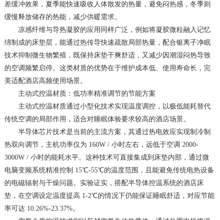
差缓冲效果，夏季能快速吸收人体散发的热量，避免闷热感，冬季则
缓慢释放储存的热能，减少供暖需求。
凉感纤维与导热凝胶的应用同样广泛，例如将凝胶微粒融入记忆
绵制成的床垫层，能通过热传导快速疏散局部热量，配合银离子净眠
技术抑制微生物繁殖，既保持床垫干爽舒适，又减少因潮湿闷热导致
的空调频繁启停。这类材质的优势在于维护成本低、使用寿命长，完
美适配酒店高频使用场景。
主动式控温材质：低功率精准调节的节能方案
主动式控温材质通过小型化技术实现温度调控，以极低能耗替代
传统空调的局部作用，适合对睡眠体验要求较高的酒店场景。
半导体芯片技术是当前的主流方案，其通过热电效应实现制冷制
热双向调节，主机功率仅为 160W / 小时左右，远低于空调 2000-
3000W / 小时的能耗水平。这种技术可直接集成到床垫内部，通过微
电脑变频系统精准控制 15℃-55℃的温度范围，且能避免传统电热设备
的电磁辐射与干燥问题。实验证实，搭配半导体控温系统的酒店床
垫，在空调设定温度提高 1-2℃的情况下仍能保证睡眠舒适，对应节能
率可达 10.26%-23.37%。