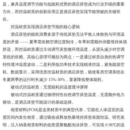
及，兼具温度调节功能与低能耗优势的酒店床垫成为行业升级的重要
方向，而控温材质的创新应用正是酒店床垫实现节能突破的关键所
在。
控温材质实现酒店床垫节能的核心逻辑
酒店床垫的能耗浪费多源于传统床垫无法平衡人体散热与环境温
度的矛盾 —— 夏季需依赖空调过度制冷，冬季则需额外供暖维持体感
舒适，而控温材质通过主动调节床垫微环境温度，从源头减少对空调
系统的依赖。其核心原理可概括为两点：一是通过材质自身的热调节
特性缓冲温度波动，二是利用低功率技术实现精准控温，避免能源空
耗。数据显示，采用优质控温材质的酒店床垫，能使客房空调系统在
冬夏两季的运行时长减少 15%-30%，显著降低整体能耗。
被动式控温材质：无需能耗的温度缓冲屏障
被动式控温材质通过物理特性自然调节床垫温度，无需额外电力
驱动，是酒店床垫节能设计的基础选择。
相变材料(PCM)是这类材质中的典型代表，它能在人体适宜的温
度区间内发生相变，通过吸收或释放热量维持床垫表面恒温。研究表
明，注入钠基相变材料的低密度聚氨酯泡沫床垫，可实现 6.98℃的温