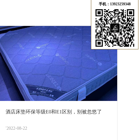
手机：13923259348
酒店床垫环保等级E0和E1区别，别被忽悠了
'2022-08-22