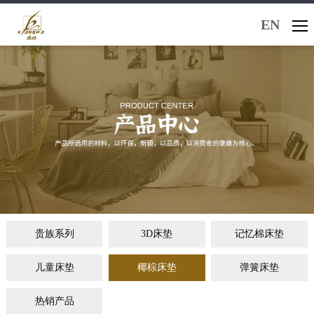
EN
贵族系列
3D床垫
记忆棉床垫
儿童床垫
椰棕床垫
弹簧床垫
热销产品