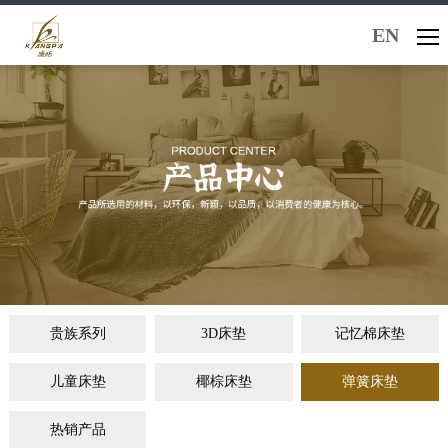
EN
贵族系列
3D床垫
记忆棉床垫
儿童床垫
椰棕床垫
弹簧床垫
热销产品