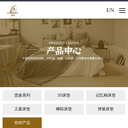
EN
贵族系列
3D床垫
记忆棉床垫
儿童床垫
椰棕床垫
弹簧床垫
热销产品