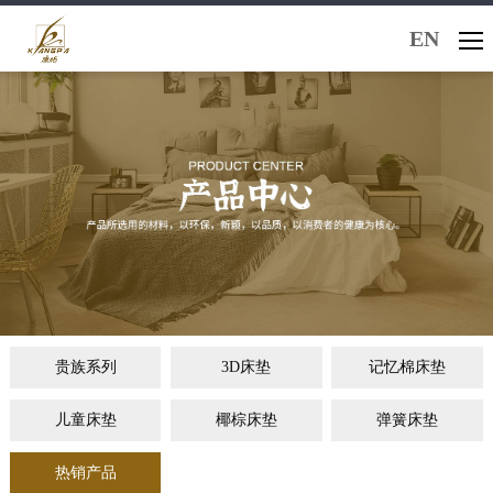
EN
贵族系列
3D床垫
记忆棉床垫
儿童床垫
椰棕床垫
弹簧床垫
热销产品