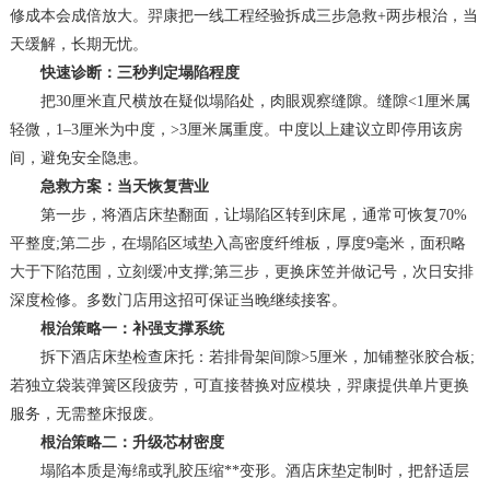
修成本会成倍放大。羿康把一线工程经验拆成三步急救+两步根治，当
天缓解，长期无忧。
快速诊断：三秒判定塌陷程度
把30厘米直尺横放在疑似塌陷处，肉眼观察缝隙。缝隙<1厘米属
轻微，1–3厘米为中度，>3厘米属重度。中度以上建议立即停用该房
间，避免安全隐患。
急救方案：当天恢复营业
第一步，将酒店床垫翻面，让塌陷区转到床尾，通常可恢复70%
平整度;第二步，在塌陷区域垫入高密度纤维板，厚度9毫米，面积略
大于下陷范围，立刻缓冲支撑;第三步，更换床笠并做记号，次日安排
深度检修。多数门店用这招可保证当晚继续接客。
根治策略一：补强支撑系统
拆下酒店床垫检查床托：若排骨架间隙>5厘米，加铺整张胶合板;
若独立袋装弹簧区段疲劳，可直接替换对应模块，羿康提供单片更换
服务，无需整床报废。
根治策略二：升级芯材密度
塌陷本质是海绵或乳胶压缩**变形。酒店床垫定制时，把舒适层