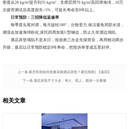
密度从28 kg/m³提升到35 kg/m³，支撑层用70 kg/m³高回弹海绵，10万
次疲劳测试后高度损失<5%，可延长寿命至8年以上。
日常预防：三招降低返修率
每季度头尾对调，每月旋转180°，分散受力;保洁避免局部水浸，
潮湿会加速海绵粉化;床托四周加装U型钢边，防止久坐溜边塌陷。
酒店床垫塌陷不是末日，按急救三步走先保营业，再用根治两步
升级，最后以日常预防锁定8年寿命，把投诉单变成五星好评。
上一条:新开民宿如何批量采购酒店床垫？避坑指南}
【返回】
下一条:酒店床垫尺寸大全：单人、双人、圆床一次看懂
相关文章