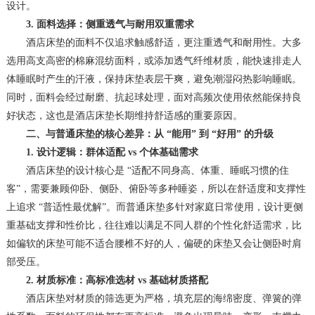
设计。
3. 面料选择：侧重透气与耐用双重需求
酒店床垫的面料不仅追求触感舒适，更注重透气和耐用性。大多
选用高支高密的棉麻混纺面料，或添加透气纤维材质，能快速排走人
体睡眠时产生的汗液，保持床垫表层干爽，避免潮湿闷热影响睡眠。
同时，面料会经过耐磨、抗起球处理，面对高频次使用依然能保持良
好状态，这也是酒店床垫长期维持舒适感的重要原因。
二、与普通床垫的核心差异：从 “能用” 到 “好用” 的升级
1. 设计逻辑：群体适配 vs 个体基础需求
酒店床垫的设计核心是 “适配不同身高、体重、睡眠习惯的住
客”，需要兼顾仰卧、侧卧、俯卧等多种睡姿，所以在舒适度和支撑性
上追求 “普适性最优解”。而普通床垫多针对家庭日常使用，设计更侧
重基础支撑和性价比，往往难以满足不同人群的个性化舒适需求，比
如偏软的床垫可能不适合腰椎不好的人，偏硬的床垫又会让侧卧时肩
部受压。
2. 材质标准：高标准选材 vs 基础材质搭配
酒店床垫对材质的筛选更为严格，填充层的海绵密度、弹簧的弹