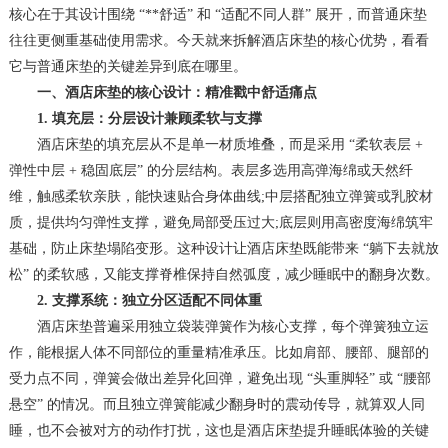
核心在于其设计围绕 “**舒适” 和 “适配不同人群” 展开，而普通床垫
往往更侧重基础使用需求。今天就来拆解酒店床垫的核心优势，看看
它与普通床垫的关键差异到底在哪里。
一、酒店床垫的核心设计：精准戳中舒适痛点
1. 填充层：分层设计兼顾柔软与支撑
酒店床垫的填充层从不是单一材质堆叠，而是采用 “柔软表层 +
弹性中层 + 稳固底层” 的分层结构。表层多选用高弹海绵或天然纤
维，触感柔软亲肤，能快速贴合身体曲线;中层搭配独立弹簧或乳胶材
质，提供均匀弹性支撑，避免局部受压过大;底层则用高密度海绵筑牢
基础，防止床垫塌陷变形。这种设计让酒店床垫既能带来 “躺下去就放
松” 的柔软感，又能支撑脊椎保持自然弧度，减少睡眠中的翻身次数。
2. 支撑系统：独立分区适配不同体重
酒店床垫普遍采用独立袋装弹簧作为核心支撑，每个弹簧独立运
作，能根据人体不同部位的重量精准承压。比如肩部、腰部、腿部的
受力点不同，弹簧会做出差异化回弹，避免出现 “头重脚轻” 或 “腰部
悬空” 的情况。而且独立弹簧能减少翻身时的震动传导，就算双人同
睡，也不会被对方的动作打扰，这也是酒店床垫提升睡眠体验的关键