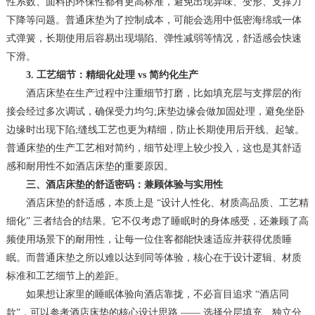
性系数、面料的环保性都有更高标准，避免出现异味、变形、支撑力
下降等问题。普通床垫为了控制成本，可能会选用中低密海绵或一体
式弹簧，长期使用后容易出现塌陷、弹性减弱等情况，舒适感会快速
下滑。
3. 工艺细节：精细化处理 vs 简约化生产
酒店床垫在生产过程中注重细节打磨，比如填充层与支撑层的衔
接会经过多次调试，确保受力均匀;床垫边缘会做加固处理，避免坐卧
边缘时出现下陷;缝线工艺也更为精细，防止长期使用后开线、起皱。
普通床垫的生产工艺相对简约，细节处理上较少投入，这也是其舒适
感和耐用性不如酒店床垫的重要原因。
三、酒店床垫的舒适密码：兼顾体验与实用性
酒店床垫的舒适感，本质上是 “设计人性化、材质高品质、工艺精
细化” 三者结合的结果。它不仅考虑了睡眠时的身体感受，还兼顾了高
频使用场景下的耐用性，让每一位住客都能快速适应并获得优质睡
眠。而普通床垫之所以难以达到同等体验，核心在于设计逻辑、材质
标准和工艺细节上的差距。
如果想让家里的睡眠体验向酒店靠拢，不必盲目追求 “酒店同
款”，可以参考酒店床垫的核心设计思路 —— 选择分层填充、独立分